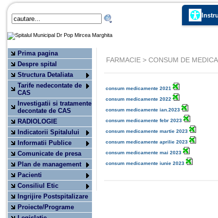
Instr
Prima pagina
FARMACIE > CONSUM DE MEDIC
Despre spital
Structura Detaliata
Tarife nedecontate de
consum medicamente 2021
CAS
consum medicamente 2022
Investigatii si tratamente
decontate de CAS
consum medicamente ian.2023
RADIOLOGIE
consum medicamente febr 2023
Indicatorii Spitalului
consum medicamente martie 2023
Informatii Publice
consum medicamente aprilie 2023
Comunicate de presa
consum medicamente mai 2023
Plan de management
consum medicamente iunie 2023
Pacienti
Consiliul Etic
Ingrijire Postspitalizare
Proiecte/Programe
Legislatie