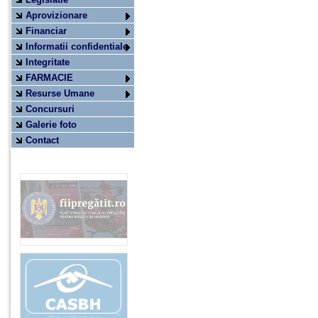
Aprovizionare
Financiar
Informatii confidentiale
Integritate
FARMACIE
Resurse Umane
Concursuri
Galerie foto
Contact