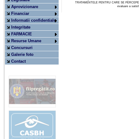
TRATAMENTELE PENTRU CARE SE PERCEPE
Aprovizionare
evaluare a satisfa
Financiar
Informatii confidentiale
Integritate
FARMACIE
Resurse Umane
Concursuri
Galerie foto
Contact