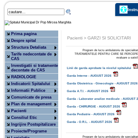
Instr
Prima pagina
Pacienti > GARZI SI SOLICITARI
Despre spital
Structura Detaliata
Program de lucru ambulatoriu de specialita
Tarife nedecontate de
TRATAMENTELE PENTRU CARE SE PERCEPE
evaluare a satisfa
CAS
Investigatii si tratamente
Linii de garda aprobate la nivelul spitalului
decontate de CAS
Garda Interne - AUGUST 2026
RADIOLOGIE
Indicatorii Spitalului
Garda Obstetrica - Ginecologie - AUGUST 2026
Informatii Publice
Garda A.T.I. - AUGUST 2026
Comunicate de presa
Garda - Laborator analize medicale - AUGUST 
Plan de management
Garda - CHIRURGIE - AUGUST 2026
Pacienti
Garda Pediatrie - AUGUST 2026
Consiliul Etic
Garda - O.R.L. - AUGUST 2026
Ingrijire Postspitalizare
Proiecte/Programe
Program de lucru ambulatoriu de specialita
Legislatie