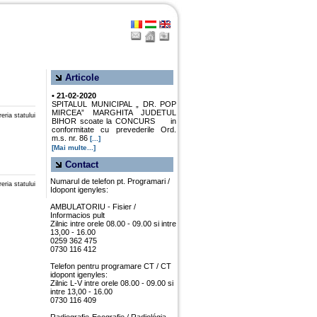
Articole
• 21-02-2020
SPITALUL MUNICIPAL „ DR. POP
MIRCEA” MARGHITA JUDETUL
eria statului
BIHOR scoate la CONCURS in
conformitate cu prevederile Ord.
m.s. nr. 86
[...]
[Mai multe...]
Contact
Numarul de telefon pt. Programari /
eria statului
Idopont igenyles:
AMBULATORIU - Fisier /
Informacios pult
Zilnic intre orele 08.00 - 09.00 si intre
13,00 - 16.00
0259 362 475
0730 116 412
Telefon pentru programare CT / CT
idopont igenyles:
Zilnic L-V intre orele 08.00 - 09.00 si
intre 13,00 - 16.00
0730 116 409