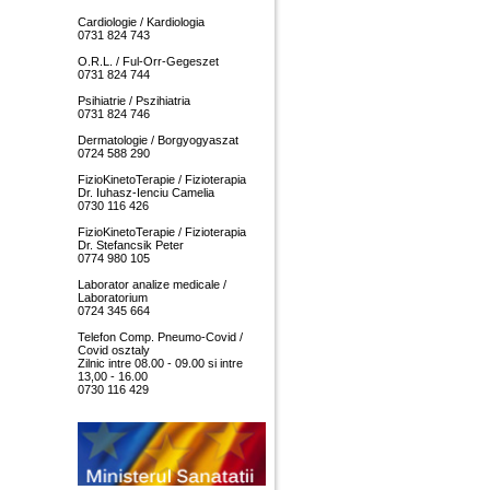
Cardiologie / Kardiologia
0731 824 743
O.R.L. / Ful-Orr-Gegeszet
0731 824 744
Psihiatrie / Pszihiatria
0731 824 746
Dermatologie / Borgyogyaszat
0724 588 290
FizioKinetoTerapie / Fizioterapia
Dr. Iuhasz-Ienciu Camelia
0730 116 426
FizioKinetoTerapie / Fizioterapia
Dr. Stefancsik Peter
0774 980 105
Laborator analize medicale /
Laboratorium
0724 345 664
Telefon Comp. Pneumo-Covid /
Covid osztaly
Zilnic intre 08.00 - 09.00 si intre
13,00 - 16.00
0730 116 429