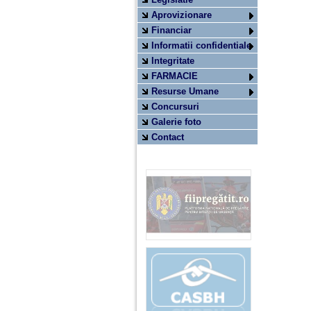
Aprovizionare
Financiar
Informatii confidentiale
Integritate
FARMACIE
Resurse Umane
Concursuri
Galerie foto
Contact