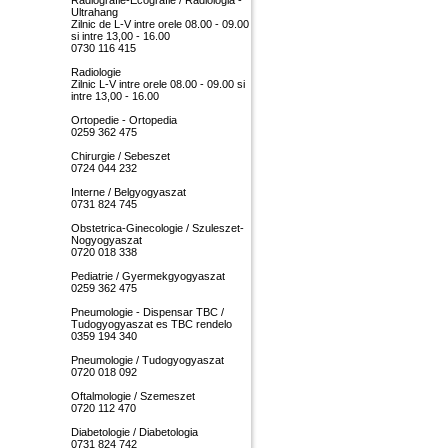
Radiografie-Ecografie / Radiológia -
Ultrahang
Zilnic de L-V intre orele 08.00 - 09.00
si intre 13,00 - 16.00
0730 116 415
Radiologie
Zilnic L-V intre orele 08.00 - 09.00 si
intre 13,00 - 16.00
Ortopedie - Ortopedia
0259 362 475
Chirurgie / Sebeszet
0724 044 232
Interne / Belgyogyaszat
0731 824 745
Obstetrica-Ginecologie / Szuleszet-
Nogyogyaszat
0720 018 338
Pediatrie / Gyermekgyogyaszat
0259 362 475
Pneumologie - Dispensar TBC /
Tudogyogyaszat es TBC rendelo
0359 194 340
Pneumologie / Tudogyogyaszat
0720 018 092
Oftalmologie / Szemeszet
0720 112 470
Diabetologie / Diabetologia
0731 824 742