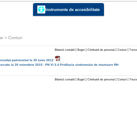
Instrumente de accesibilitate
ar > Conturi
|
|
|
|
Bilantul contabil
Buget
Cheltuieli de personal
Conturi
Trezor
rezultat patrimonial la 30 iunie 2012
xecutie la 30 noiembrie 2015 - PN VI 3.4 Profilaxia sindromului de imunizare RH
|
|
|
|
Bilantul contabil
Buget
Cheltuieli de personal
Conturi
Trezor