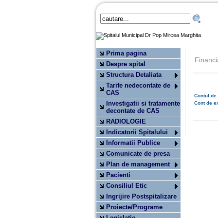
Prima pagina
Financi
Despre spital
Structura Detaliata
Tarife nedecontate de
CAS
Contul de 
Investigatii si tratamente
Cont de e
decontate de CAS
RADIOLOGIE
Indicatorii Spitalului
Informatii Publice
Comunicate de presa
Plan de management
Pacienti
Consiliul Etic
Ingrijire Postspitalizare
Proiecte/Programe
Legislatie